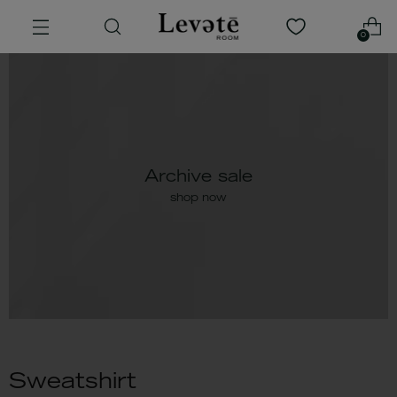
0
Archive sale
shop now
Sweatshirt