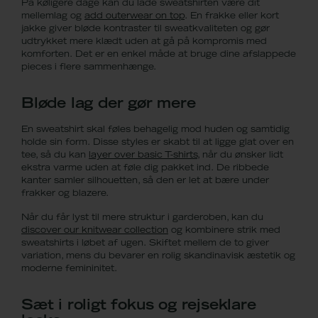
På køligere dage kan du lade sweatshirten være dit
mellemlag og
add outerwear on top
. En frakke eller kort
jakke giver bløde kontraster til sweatkvaliteten og gør
udtrykket mere klædt uden at gå på kompromis med
komforten. Det er en enkel måde at bruge dine afslappede
pieces i flere sammenhænge.
Bløde lag der gør mere
En sweatshirt skal føles behagelig mod huden og samtidig
holde sin form. Disse styles er skabt til at ligge glat over en
tee, så du kan
layer over basic T-shirts
, når du ønsker lidt
ekstra varme uden at føle dig pakket ind. De ribbede
kanter samler silhouetten, så den er let at bære under
frakker og blazere.
Når du får lyst til mere struktur i garderoben, kan du
discover our knitwear collection
og kombinere strik med
sweatshirts i løbet af ugen. Skiftet mellem de to giver
variation, mens du bevarer en rolig skandinavisk æstetik og
moderne femininitet.
Sæt i roligt fokus og rejseklare