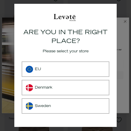
ARE YOU IN THE RIGHT
PLACE?
GET 10% OFF.
Get
10%
off your first order by signing up for our
Please select your store
newsletter
email
EU
Sign up
*The code will be delivered to your inbox
Denmark
LR-NUKA 13 Sweatshirt Light
LR-NUKA 9 Sweatshirt Light
Brown
Grey
€69,99
€79,99
Sweden
New arrival
New arrival