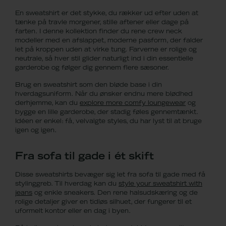
En sweatshirt er det stykke, du rækker ud efter uden at
tænke på travle morgener, stille aftener eller dage på
farten. I denne kollektion finder du rene crew neck
modeller med en afslappet, moderne pasform, der falder
let på kroppen uden at virke tung. Farverne er rolige og
neutrale, så hver stil glider naturligt ind i din essentielle
garderobe og følger dig gennem flere sæsoner.
Brug en sweatshirt som den bløde base i din
hverdagsuniform. Når du ønsker endnu mere blødhed
derhjemme, kan du
explore more comfy loungewear
og
bygge en lille garderobe, der stadig føles gennemtænkt.
Idéen er enkel: få, velvalgte styles, du har lyst til at bruge
igen og igen.
Fra sofa til gade i ét skift
Disse sweatshirts bevæger sig let fra sofa til gade med få
stylinggreb. Til hverdag kan du
style your sweatshirt with
jeans
og enkle sneakers. Den rene halsudskæring og de
rolige detaljer giver en tidløs silhuet, der fungerer til et
uformelt kontor eller en dag i byen.