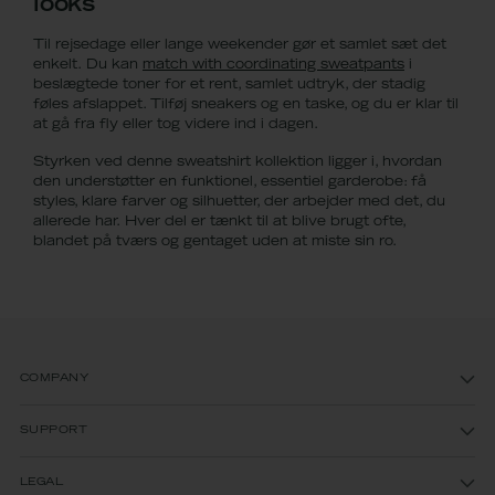
looks
Til rejsedage eller lange weekender gør et samlet sæt det
enkelt. Du kan
match with coordinating sweatpants
i
beslægtede toner for et rent, samlet udtryk, der stadig
føles afslappet. Tilføj sneakers og en taske, og du er klar til
at gå fra fly eller tog videre ind i dagen.
Styrken ved denne sweatshirt kollektion ligger i, hvordan
den understøtter en funktionel, essentiel garderobe: få
styles, klare farver og silhuetter, der arbejder med det, du
allerede har. Hver del er tænkt til at blive brugt ofte,
blandet på tværs og gentaget uden at miste sin ro.
COMPANY
SUPPORT
LEGAL